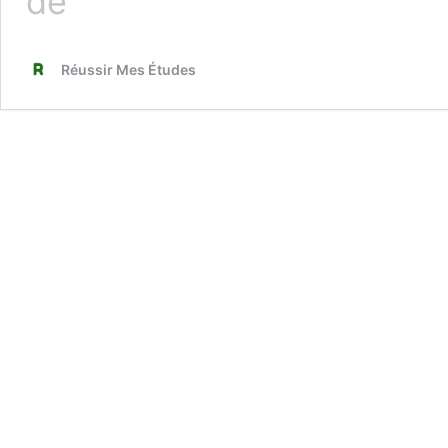
de
un
cours
écrit
Réussir Mes Études