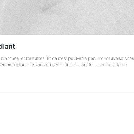
diant
ts blanches, entre autres. Et ce n’est peut-être pas une mauvaise chos
L’es
mement important. Je vous présente donc ce guide …
Lire la suite de
du
som
qu
on
est
étu