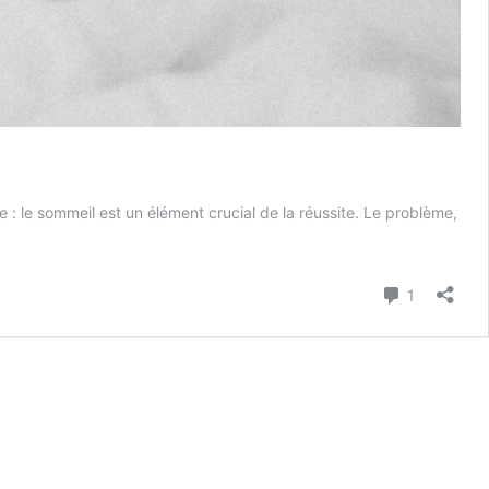
e : le sommeil est un élément crucial de la réussite. Le problème,
sentiel
meil
Commenta
1
and
diant