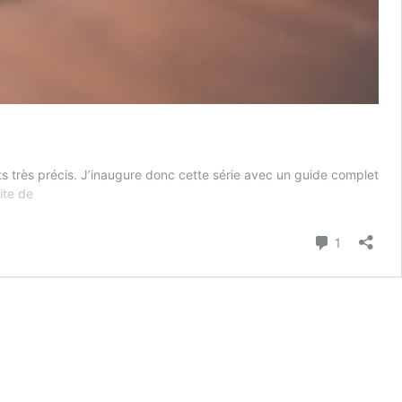
ts très précis. J’inaugure donc cette série avec un guide complet
Le
uite de
guide
complet
Commenta
1
de
la
prise
de
notes