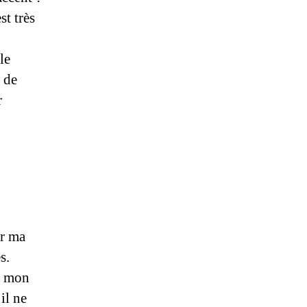
st très
le
r de
r
ur ma
s.
ù mon
il ne