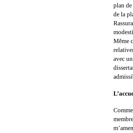
plan de
de la pl
Rassura
modestie
Même co
relativ
avec un
disserta
admissi
L’accue
Comme à
membres
m’amene