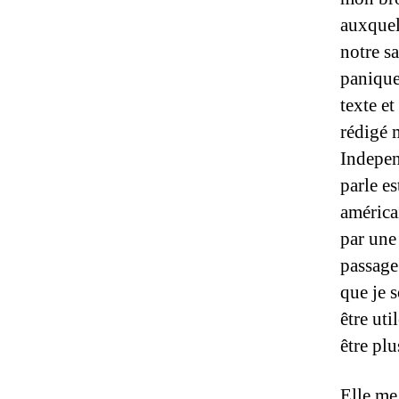
auxquel
notre sa
panique
texte e
rédigé 
Indepen
parle es
américai
par une 
passage
que je s
être ut
être pl
Elle me