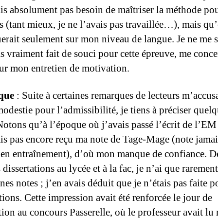
ais absolument pas besoin de maîtriser la méthode po
s (tant mieux, je ne l’avais pas travaillée…), mais qu
erait seulement sur mon niveau de langue. Je ne me s
s vraiment fait de souci pour cette épreuve, me conce
sur mon entretien de motivation.
que
: Suite à certaines remarques de lecteurs m’accus
odestie pour l’admissibilité, je tiens à préciser quel
Notons qu’à l’époque où j’avais passé l’écrit de l’E
ais pas encore reçu ma note de Tage-Mage (note jamai
e en entraînement), d’où mon manque de confiance. De
 dissertations au lycée et à la fac, je n’ai que raremen
es notes ; j’en avais déduit que je n’étais pas faite p
tions. Cette impression avait été renforcée le jour de
tion au concours Passerelle, où le professeur avait l