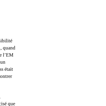
:
EM
Lyon
ibilité
n, quand
de l’EM
 un
s était
ontrer
,
cisé que