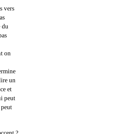
s vers
pas
e du
pas
nt on
termine
lire un
ce et
ui peut
 peut
accent ?