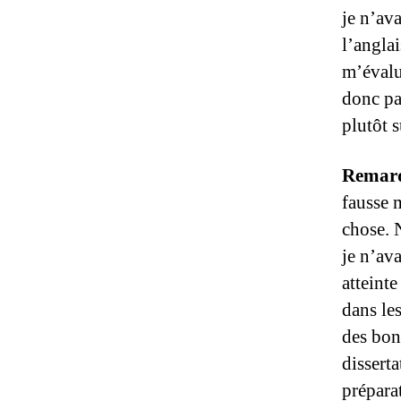
je n’av
l’anglai
m’évalu
donc pa
plutôt 
Remar
fausse m
chose. 
je n’av
atteint
dans les
des bonn
disserta
prépara