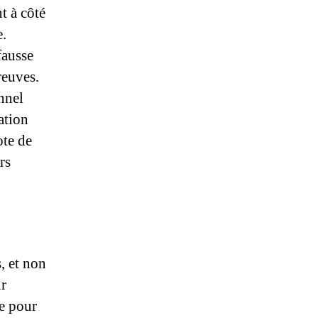
t à côté
e.
fausse
reuves.
nnel
ation
ote de
rs
, et non
ur
e pour