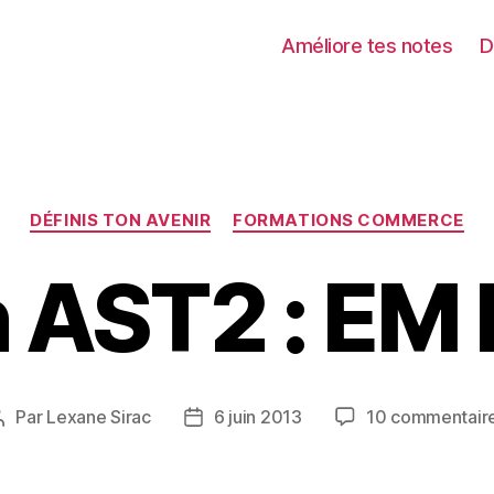
Améliore tes notes
D
Catégories
DÉFINIS TON AVENIR
FORMATIONS COMMERCE
 AST2 : EM 
Par
Lexane Sirac
6 juin 2013
10 commentair
Auteur
Date
de
de
l’article
l’article