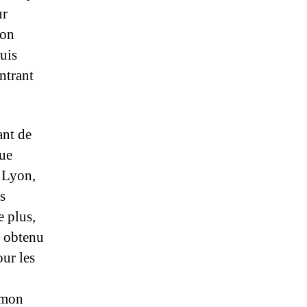
ur
’on
uis
ntrant
ant de
que
M Lyon,
s
 plus,
t obtenu
our les
u mon