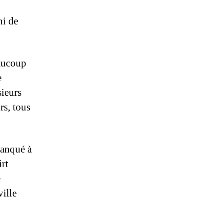
hi de
eaucoup
e
sieurs
s, tous
manqué à
irt
e
ville