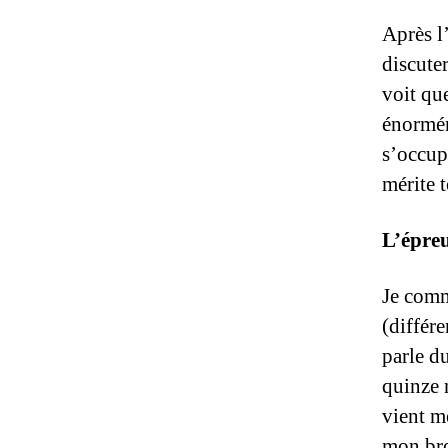
Après l’
discute
voit que
énormém
s’occup
mérite 
L’épreu
Je comm
(différ
parle d
quinze 
vient m
mon bro