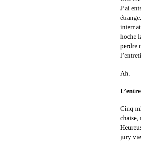
J’ai ent
étrange.
internat
hoche l
perdre 
l’entret
Ah.
L’entre
Cinq min
chaise, 
Heureus
jury vi