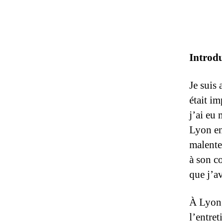
Introd
Je suis 
était i
j’ai eu
Lyon en
malente
à son c
que j’a
À Lyon,
l’entre