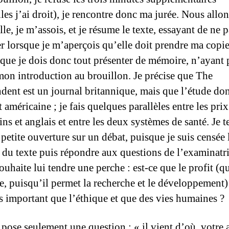
les j’ai droit), je rencontre donc ma jurée. Nous allon
lle, je m’assois, et je résume le texte, essayant de ne 
r lorsque je m’aperçois qu’elle doit prendre ma copi
t que je dois donc tout présenter de mémoire, n’ayant 
mon introduction au brouillon. Je précise que The
dent est un journal britannique, mais que l’étude do
t américaine ; je fais quelques parallèles entre les prix
ns et anglais et entre les deux systèmes de santé. Je 
petite ouverture sur un débat, puisque je suis censée 
 du texte puis répondre aux questions de l’examinatri
ouhaite lui tendre une perche : est-ce que le profit (q
ile, puisqu’il permet la recherche et le développement)
us important que l’éthique et que des vies humaines ?
 pose seulement une question : « il vient d’où, votre 