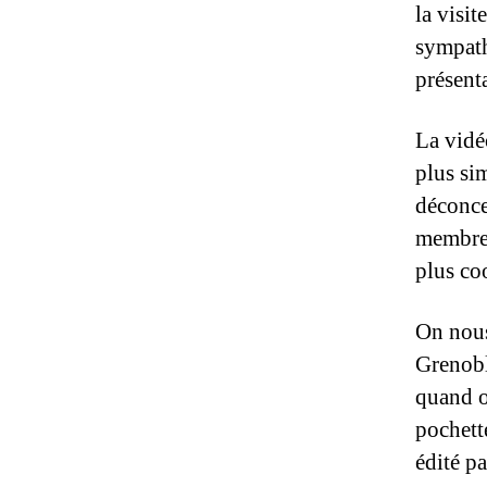
la visi
sympath
présent
La vidé
plus si
déconce
membres
plus coo
On nous
Grenobl
quand o
pochett
édité pa