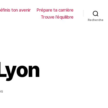
éfinis ton avenir
Prépare ta carrière
Trouve l’équilibre
Recherche
Lyon
sur
es
Mon
AST2