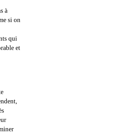
s à
me si on
nts qui
rable et
te
endent,
ès
eur
rminer