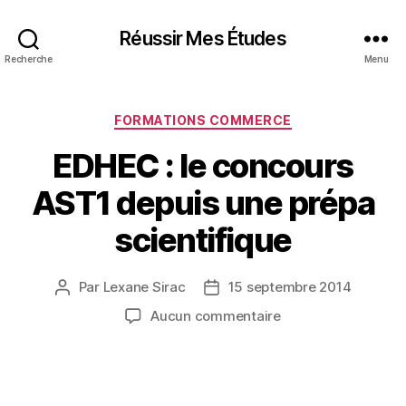
Réussir Mes Études
Recherche
Menu
Catégories
FORMATIONS COMMERCE
EDHEC : le concours
AST1 depuis une prépa
scientifique
Par
Lexane Sirac
15 septembre 2014
Auteur
Date
de
de
sur
Aucun commentaire
l’article
l’article
EDHEC
:
le
concours