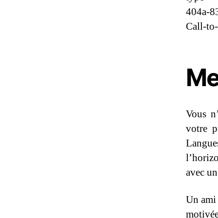
404a-8
Call-to
Me
Vous n’
votre p
Langue
l’horiz
avec un
Un ami 
motivée