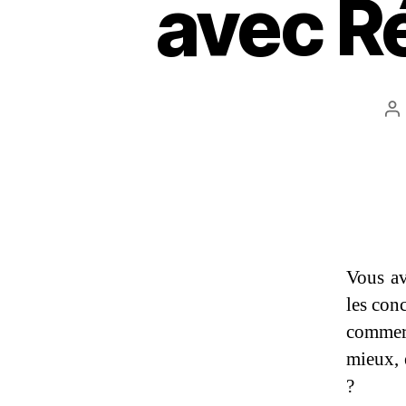
avec R
A
d
l’
Vous av
les con
commerc
mieux, 
?