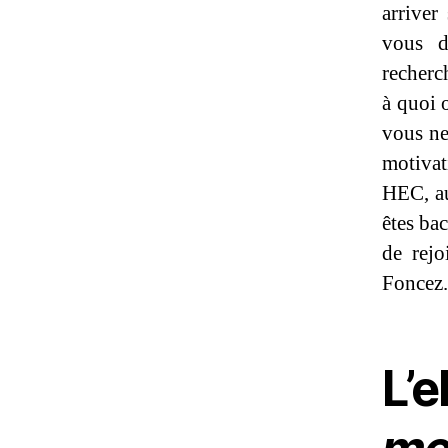
arriver
vous d
recherch
à quoi 
vous ne
motivat
HEC, au
êtes ba
de rej
Foncez.
L’