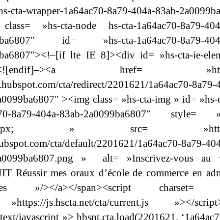
s-cta-wrapper-1a64ac70-8a79-404a-83ab-2a0099b
class= »hs-cta-node hs-cta-1a64ac70-8a79-404
9ba6807″ id= »hs-cta-1a64ac70-8a79-404a
ba6807″><!–[if lte IE 8]><div id= »hs-cta-ie-ele
v><![endif]–><a href= »http:/
t.hubspot.com/cta/redirect/2201621/1a64ac70-8a79-
0099ba6807″ ><img class= »hs-cta-img » id= »hs-
70-8a79-404a-83ab-2a0099ba6807″ style= »
th:0px; » src= »https:/
ubspot.com/cta/default/2201621/1a64ac70-8a79-40
a0099ba6807.png » alt= »Inscrivez-vous au 
T Réussir mes oraux d’école de commerce en adm
lèles »/></a></span><script charset= »
https://js.hscta.net/cta/current.js »></script>
text/javascript »> hbspt.cta.load(2201621, ‘1a64ac