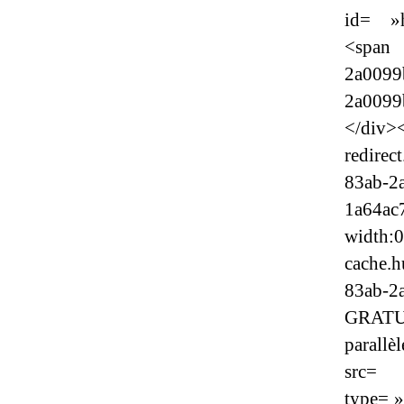
id= »h
<span 
2a009
2a0099
</di
redirec
83ab-2a
1a64ac
wid
cache.h
83ab-2
GRATUI
paral
src= »
type= »