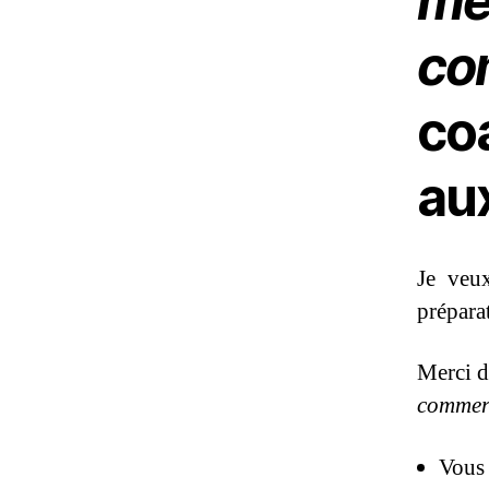
me
co
co
au
Je veu
prépara
Merci d
commer
Vous