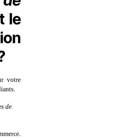
 de
t le
ion
?
r votre
iants.
es de
mmerce.