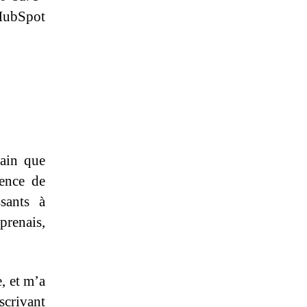
HubSpot
tain que
cence de
sants à
prenais,
, et m’a
scrivant