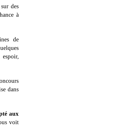
 sur des
chance à
ines de
quelques
 espoir,
concours
ise dans
apté aux
ous voit