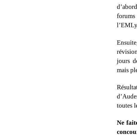
d’abord
forums 
l’EMLyo
Ensuit
révisio
jours d
mais pl
Résulta
d’Auden
toutes l
Ne fait
concou