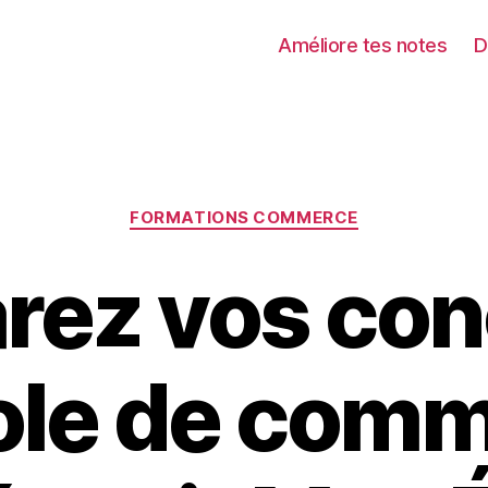
Améliore tes notes
D
Catégories
FORMATIONS COMMERCE
rez vos co
ole de com