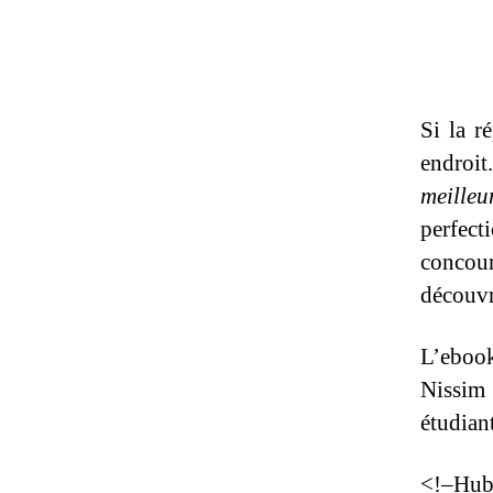
Si la r
endroi
meille
perfect
concou
découvr
L’ebook
Nissim
étudian
<!–HubS