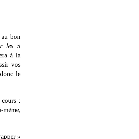
s au bon
er les 5
era à la
ssir vos
donc le
 cours :
i-même,
rapper »