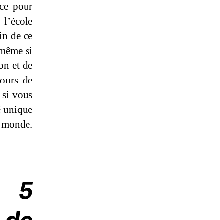
nce pour
l’école
oin de ce
 même si
on et de
cours de
 si vous
é unique
 monde.
s 5