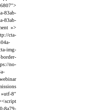
a6807″>
a-83ab-
-83ab-
ment »>
/cta-
404a-
cta-img-
border-
/no-
4a-
webinar
issions
utf-8″
<script
70-8a79-