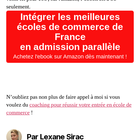
seulement.
Intégrer les meilleures
écoles de commerce de
France
en admission parallèle
Achetez l'ebook sur Amazon dès maintenant !
N’oubliez pas non plus de faire appel à moi si vous
voulez du
coaching pour réussir votre entrée en école de
commerce
!
Par Lexane Sirac