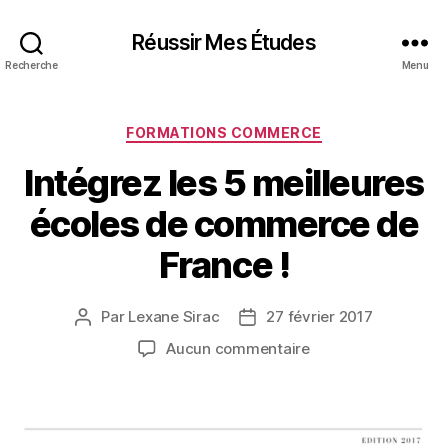
Réussir Mes Études
Recherche
Menu
Catégories
FORMATIONS COMMERCE
Intégrez les 5 meilleures
écoles de commerce de
France !
Par
Lexane Sirac
27 février 2017
Auteur
Date
de
de
sur
Aucun commentaire
l’article
l’article
Intégrez
les
5
meilleures