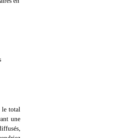
aires en
s
le total
rant une
diffusés,