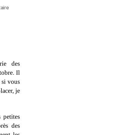
sur
aire
Entraînement
My
Little
Pony
(15/30)
rie des
obre. Il
 si vous
acer, je
 petites
près des
ment les