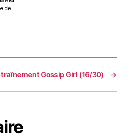
re de
traînement Gossip Girl (16/30)
→
ire