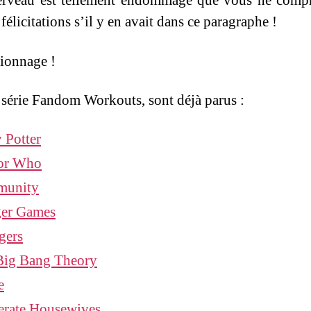
erveau est tellement endommagé que vous ne comp
félicitations s’il y en avait dans ce paragraphe !
ionnage !
 série Fandom Workouts, sont déjà parus :
 Potter
or Who
unity
er Games
gers
Big Bang Theory
e
erate Housewives