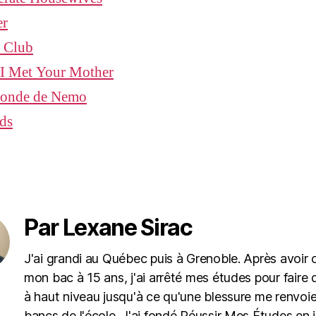
er
t Club
I Met Your Mother
onde de Nemo
ds
Par Lexane Sirac
J'ai grandi au Québec puis à Grenoble. Après avoir
mon bac à 15 ans, j'ai arrêté mes études pour faire 
à haut niveau jusqu'à ce qu'une blessure me renvoie
bancs de l'école. J'ai fondé Réussir Mes Études en j