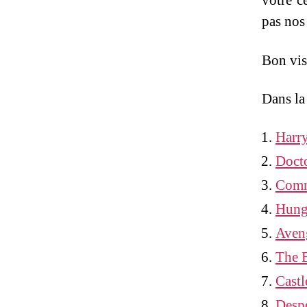
votre c
pas nos 
Bon vis
Dans la
Harry
Doct
Comm
Hung
Aven
The 
Castl
Desp