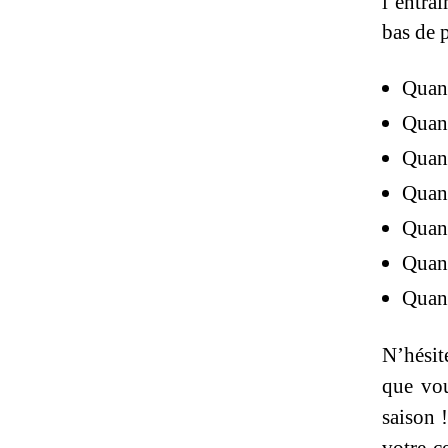
l’entra
bas de 
Quand
Quand
Quand
Quand
Quand
Quand
Quand
N’hésit
que vou
saison !