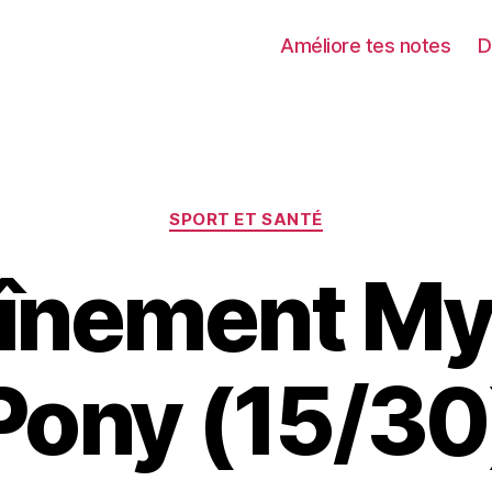
Améliore tes notes
D
Catégories
SPORT ET SANTÉ
înement My 
Pony (15/30