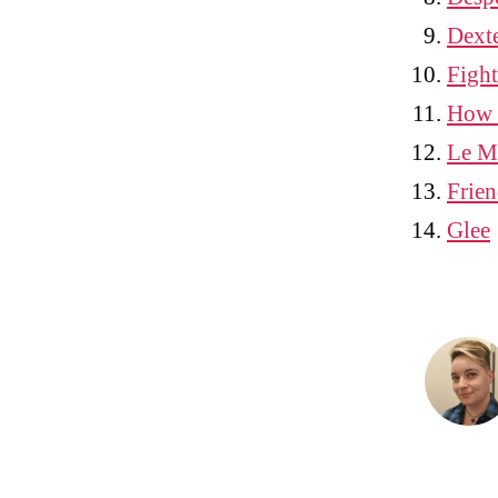
Dext
Figh
How 
Le M
Frien
Glee