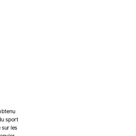
 obtenu
du sport
 sur les
anvier