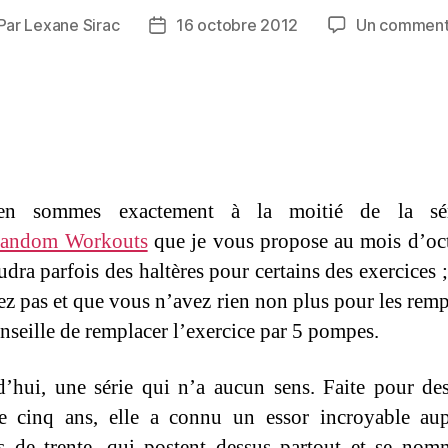
Par
Lexane Sirac
16 octobre 2012
Un comment
teur
Date
de
rticle
l’article
n sommes exactement à la moitié de la sé
andom Workouts
que je vous propose au mois d’oct
udra parfois des haltères pour certains des exercices ;
ez pas et que vous n’avez rien non plus pour les rempl
nseille de remplacer l’exercice par 5 pompes.
’hui, une série qui n’a aucun sens. Faite pour des
de cinq ans, elle a connu un essor incroyable au
de trente, qui postent dessus partout et se nom