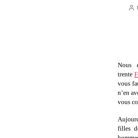
Au
de
l’a
Nous e
trente
F
vous fa
n’en av
vous co
Aujourd
filles 
hommes 