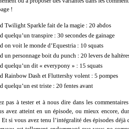
înement ou à proposer des variantes dans les comment
page !
 Twilight Sparkle fait de la magie : 20 abdos
 quelqu’un transpire : 30 secondes de gainage
 on voit le monde d’Equestria : 10 squats
 un personnage boit du punch : 20 levers de haltère
 quelqu’un dit « everypony » : 15 squats
 Rainbow Dash et Fluttershy volent : 5 pompes
 quelqu’un est triste : 20 fentes avant
ez pas à tester et à nous dire dans les commentaires 
s avez atteint en un épisode, ou mieux encore, du
 Et si vous avez tenu l’intégralité des épisodes déjà 