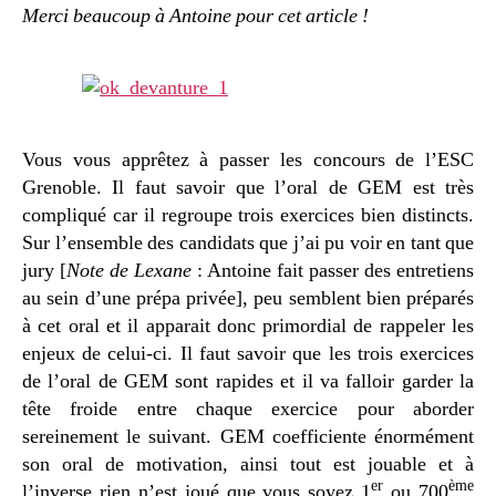
l'oral
Merci beaucoup à Antoine pour cet article !
de
l'ESC
Grenoble
Vous vous apprêtez à passer les concours de l’ESC
Grenoble. Il faut savoir que l’oral de GEM est très
compliqué car il regroupe trois exercices bien distincts.
Sur l’ensemble des candidats que j’ai pu voir en tant que
jury [
Note de Lexane
: Antoine fait passer des entretiens
au sein d’une prépa privée], peu semblent bien préparés
à cet oral et il apparait donc primordial de rappeler les
enjeux de celui-ci. Il faut savoir que les trois exercices
de l’oral de GEM sont rapides et il va falloir garder la
tête froide entre chaque exercice pour aborder
sereinement le suivant. GEM coefficiente énormément
son oral de motivation, ainsi tout est jouable et à
er
ème
l’inverse rien n’est joué que vous soyez 1
ou 700