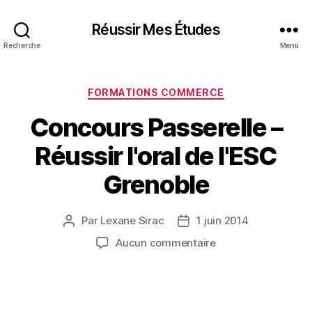
Réussir Mes Études
Recherche
Menu
Catégories
FORMATIONS COMMERCE
Concours Passerelle –
Réussir l'oral de l'ESC
Grenoble
Par
Lexane Sirac
1 juin 2014
Auteur
Date
de
de
sur
Aucun commentaire
l’article
l’article
Concours
Passerelle
–
Réussir