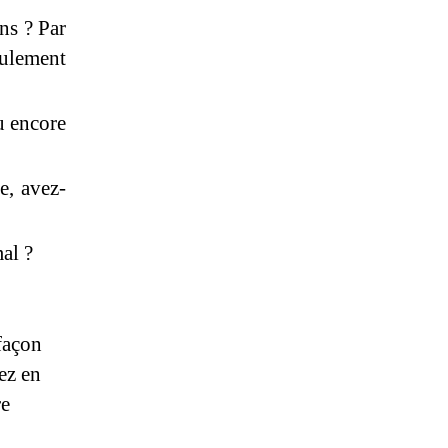
ns ? Par
ulement
ou encore
e, avez-
al ?
 façon
ez en
re