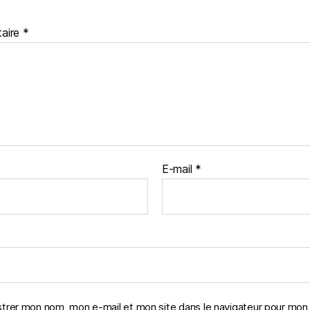
aire
*
E-mail
*
strer mon nom, mon e-mail et mon site dans le navigateur pour mon