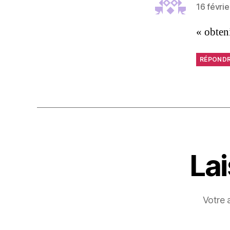
16 févri
« obten
RÉPOND
La
Votre 