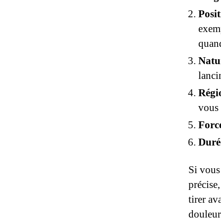
Posi
exem
quand
Natu
lanci
Régi
vous 
Forc
Duré
Si vous
précise
tirer a
douleur