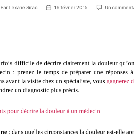
Par
Lexane Sirac
16 février 2015
Un commenta
teur
Date
e
de
article
l’article
arfois difficile de décrire clairement la douleur qu’o
cin : prenez le temps de préparer une réponses à
ns avant la visite chez un spécialiste, vous
gagnerez 
endrez un diagnostic plus précis.
ine
: dans quelles circonstances la douleur est-elle ap