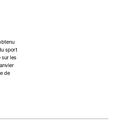
 obtenu
du sport
 sur les
anvier
re de