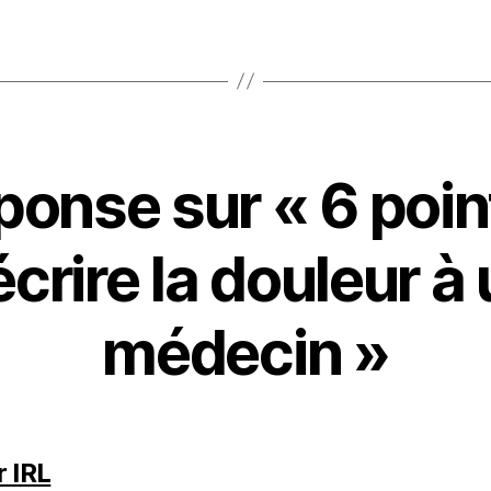
ponse sur « 6 poin
crire la douleur à
médecin »
dit :
r IRL