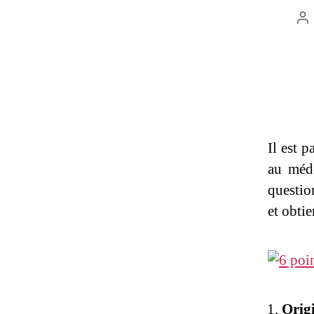
Au
d
l’
Il est p
au méde
questio
et obti
Orig