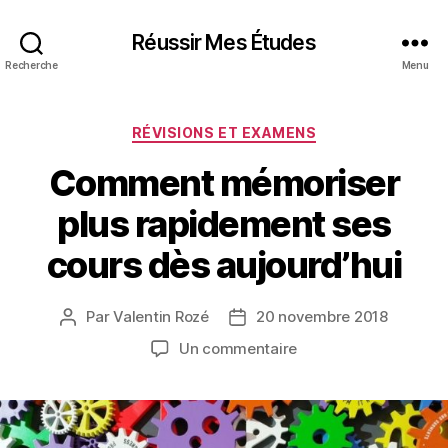
Réussir Mes Études
Recherche
Menu
Catégories
RÉVISIONS ET EXAMENS
Comment mémoriser
plus rapidement ses
cours dès aujourd’hui
Par
Valentin Rozé
20 novembre 2018
Auteur
Date
de
de
sur
Un commentaire
l’article
l’article
Comment
mémoriser
plus
rapidement