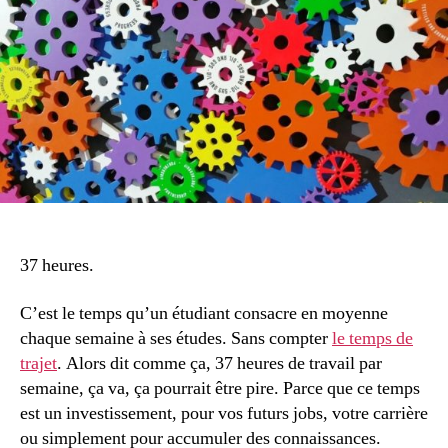
ses
cours
dès
aujourd’hui
37 heures.
C’est le temps qu’un étudiant consacre en moyenne
chaque semaine à ses études. Sans compter
le temps de
trajet
. Alors dit comme ça, 37 heures de travail par
semaine, ça va, ça pourrait être pire. Parce que ce temps
est un investissement, pour vos futurs jobs, votre carrière
ou simplement pour accumuler des connaissances.