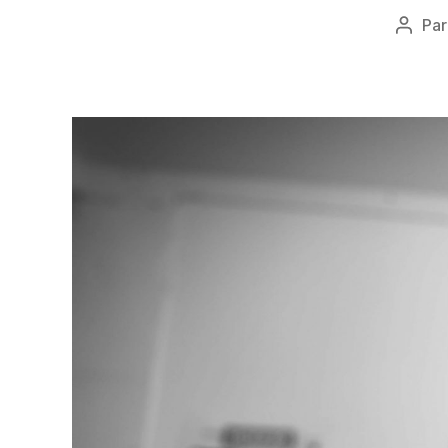
Pa
Auteu
de
l’artic