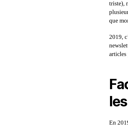
triste)
plusieur
que mon
2019, c
newslet
article
Fa
les
En 2019