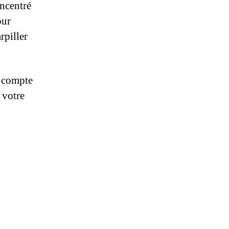
oncentré
our
rpiller
e compte
 votre