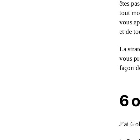
êtes pas
tout mo
vous ap
et de to
La stra
vous pr
façon de
6 
J’ai 6 