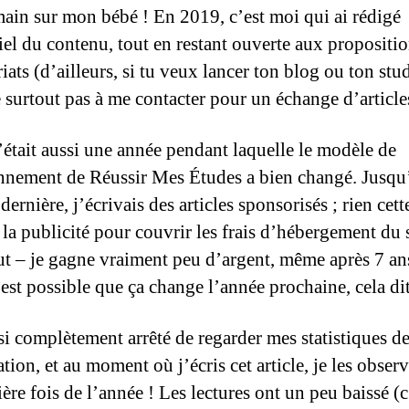
main sur mon bébé ! En 2019, c’est moi qui ai rédigé
tiel du contenu, tout en restant ouverte aux propositi
iats (d’ailleurs, si tu veux lancer ton blog ou ton st
e surtout pas à me contacter pour un échange d’article
’était aussi une année pendant laquelle le modèle de
nnement de Réussir Mes Études a bien changé. Jusqu
dernière, j’écrivais des articles sponsorisés ; rien cett
la publicité pour couvrir les frais d’hébergement du s
out – je gagne vraiment peu d’argent, même après 7 ans
 est possible que ça change l’année prochaine, cela dit
ssi complètement arrêté de regarder mes statistiques d
tion, et au moment où j’écris cet article, je les obser
ère fois de l’année ! Les lectures ont un peu baissé (c