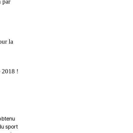
n par
our la
e 2018 !
 obtenu
du sport