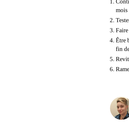
Conti
mois
Teste
Faire
Être 
fin d
Revit
Rameu