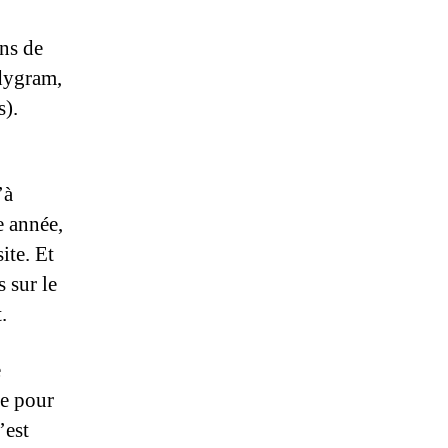
ons de
udygram,
s).
’à
e année,
ite. Et
 sur le
.
e
ve pour
’est