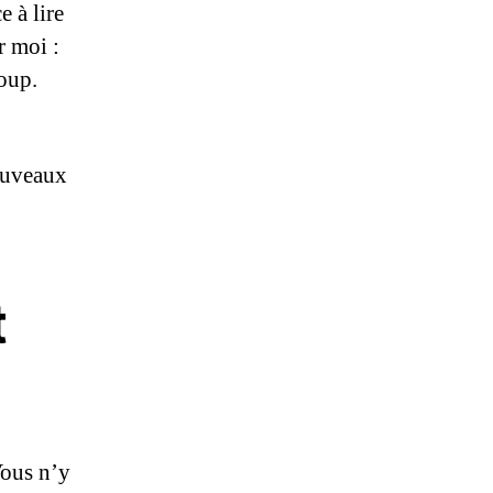
 à lire
r moi :
oup.
ouveaux
t
Vous n’y