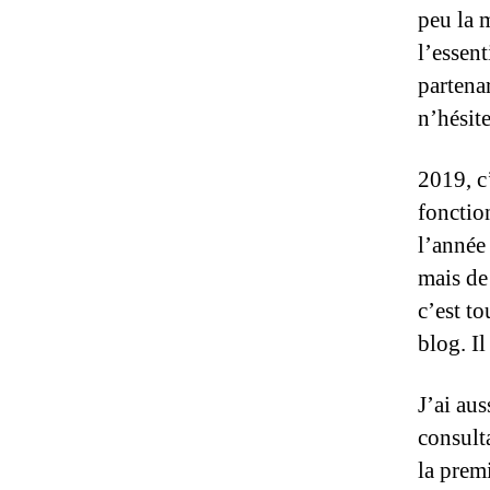
peu la 
l’essen
partenar
n’hésit
2019, c
fonctio
l’année 
mais de 
c’est t
blog. Il
J’ai au
consulta
la premi