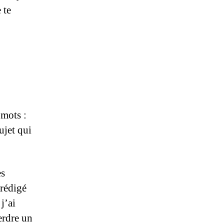
 te
 mots :
ujet qui
es
 rédigé
j’ai
erdre un