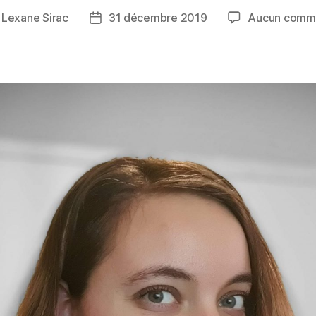
r
Lexane Sirac
31 décembre 2019
Aucun comme
r
Date
de
le
l’article