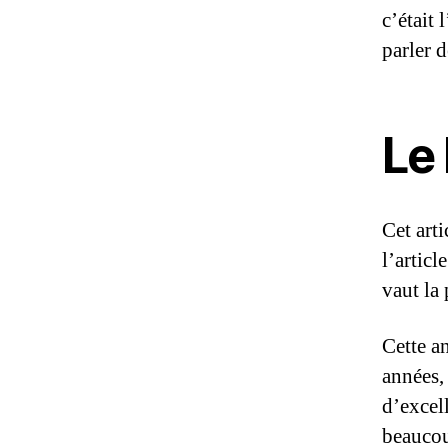
c’était 
parler d
Le
Cet art
l’articl
vaut la 
Cette an
années, 
d’excell
beaucou