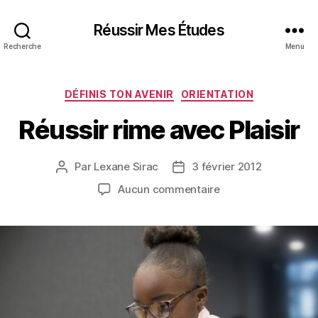
Réussir Mes Études
Recherche
Menu
Catégories
DÉFINIS TON AVENIR
ORIENTATION
Réussir rime avec Plaisir
Par
Lexane Sirac
3 février 2012
Auteur
Date
de
de
sur
Aucun commentaire
l’article
l’article
Réussir
rime
avec
Plaisir