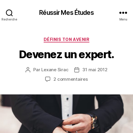
Réussir Mes Études
Recherche
Menu
Catégories
DÉFINIS TON AVENIR
Devenez un expert.
Par
Lexane Sirac
31 mai 2012
Auteur
Date
de
de
sur
2 commentaires
l’article
l’article
Devenez
un
expert.