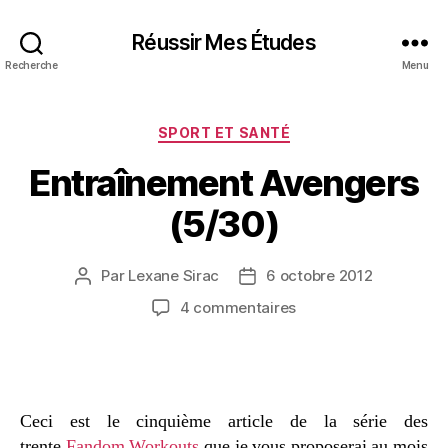
Réussir Mes Études
Recherche
Menu
Catégories
SPORT ET SANTÉ
Entraînement Avengers
(5/30)
Par
Lexane Sirac
6 octobre 2012
Auteur
Date
de
de
sur
4 commentaires
l’article
l’article
Entraînement
Avengers
(5/30)
Ceci est le cinquième article de la série des
trente
Fandom Workouts
que je vous proposerai au mois