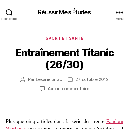
Réussir Mes Études
Recherche
Menu
Catégories
SPORT ET SANTÉ
Entraînement Titanic
(26/30)
Par
Lexane Sirac
27 octobre 2012
Auteur
Date
de
de
sur
Aucun commentaire
l’article
l’article
Entraînement
Titanic
(26/30)
Plus que cinq articles dans la série des trente
Fandom
Workouts
que je vous propose au mois d’octobre ! Il