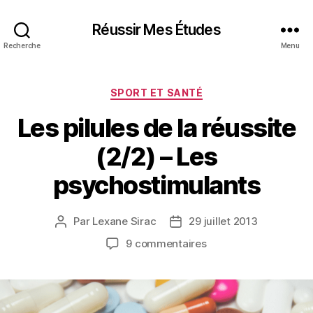
Réussir Mes Études
Recherche
Menu
Catégories
SPORT ET SANTÉ
Les pilules de la réussite
(2/2) – Les
psychostimulants
Par
Lexane Sirac
29 juillet 2013
Auteur
Date
de
de
sur
9 commentaires
l’article
l’article
Les
pilules
de
la