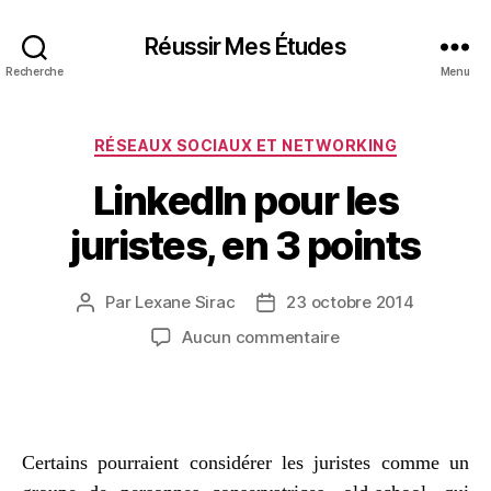
Réussir Mes Études
Recherche
Menu
Catégories
RÉSEAUX SOCIAUX ET NETWORKING
LinkedIn pour les
juristes, en 3 points
Par
Lexane Sirac
23 octobre 2014
Auteur
Date
de
de
sur
Aucun commentaire
l’article
l’article
LinkedIn
pour
les
juristes,
en
Certains pourraient considérer les juristes comme un
3