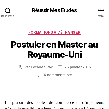
Réussir Mes Études
Recherche
Menu
Catégories
FORMATIONS À L'ÉTRANGER
Postuler en Master au
Royaume-Uni
Par
Lexane Sirac
26 janvier 2015
Auteur
Date
de
de
sur
6 commentaires
l’article
l’article
Postuler
en
Master
au
Royaume-
La plupart des écoles de commerce et d’ingénieurs
Uni
offrent la possibilité à leurs élèves de partir à l’étranger y