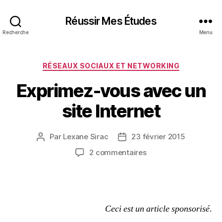
Réussir Mes Études
Recherche
Menu
Catégories
RÉSEAUX SOCIAUX ET NETWORKING
Exprimez-vous avec un
site Internet
Par
Lexane Sirac
23 février 2015
Auteur
Date
de
de
sur
2 commentaires
l’article
l’article
Exprimez-
vous
avec
un
site
Ceci est un article sponsorisé
.
Internet