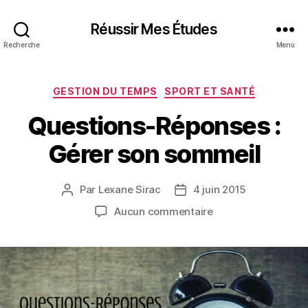
Réussir Mes Études
Recherche
Menu
Catégories
GESTION DU TEMPS
SPORT ET SANTÉ
Questions-Réponses :
Gérer son sommeil
Par
Lexane Sirac
4 juin 2015
Auteur
Date
de
de
sur
Aucun commentaire
l’article
l’article
Questions-
Réponses
:
Gérer
son
sommeil