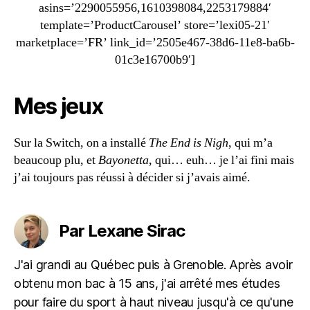
asins=’2290055956,1610398084,2253179884′
template=’ProductCarousel’ store=’lexi05-21′
marketplace=’FR’ link_id=’2505e467-38d6-11e8-ba6b-
01c3e16700b9′]
Mes jeux
Sur la Switch, on a installé
The End is Nigh
, qui m’a
beaucoup plu, et
Bayonetta
, qui… euh… je l’ai fini mais
j’ai toujours pas réussi à décider si j’avais aimé.
Par Lexane Sirac
J'ai grandi au Québec puis à Grenoble. Après avoir
obtenu mon bac à 15 ans, j'ai arrêté mes études
pour faire du sport à haut niveau jusqu'à ce qu'une