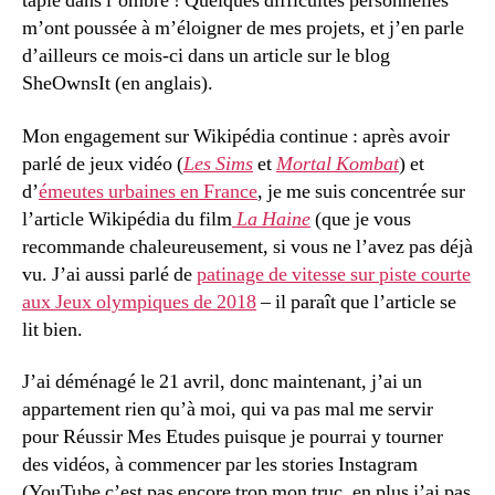
tapie dans l’ombre ! Quelques difficultés personnelles
m’ont poussée à m’éloigner de mes projets, et j’en parle
d’ailleurs ce mois-ci dans un article sur le blog
SheOwnsIt (en anglais).
Mon engagement sur Wikipédia continue : après avoir
parlé de jeux vidéo (
Les Sims
et
Mortal Kombat
) et
d’
émeutes urbaines en France
, je me suis concentrée sur
l’article Wikipédia du film
La Haine
(que je vous
recommande chaleureusement, si vous ne l’avez pas déjà
vu. J’ai aussi parlé de
patinage de vitesse sur piste courte
aux Jeux olympiques de 2018
– il paraît que l’article se
lit bien.
J’ai déménagé le 21 avril, donc maintenant, j’ai un
appartement rien qu’à moi, qui va pas mal me servir
pour Réussir Mes Etudes puisque je pourrai y tourner
des vidéos, à commencer par les stories Instagram
(YouTube c’est pas encore trop mon truc, en plus j’ai pas