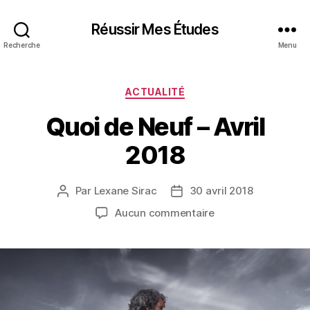
Réussir Mes Études
Recherche
Menu
Catégories
ACTUALITÉ
Quoi de Neuf – Avril
2018
Par
Lexane Sirac
30 avril 2018
Auteur
Date
de
de
sur
Aucun commentaire
l’article
l’article
Quoi
de
Neuf
–
Avril
2018