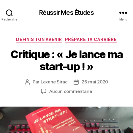
Réussir Mes Études
Recherche
Menu
Catégories
DÉFINIS TON AVENIR
PRÉPARE TA CARRIÈRE
Critique : « Je lance ma
start-up ! »
Par
Lexane Sirac
26 mai 2020
Auteur
Date
de
de
sur
Aucun commentaire
l’article
l’article
Critique
:
« Je
lance
ma
start-