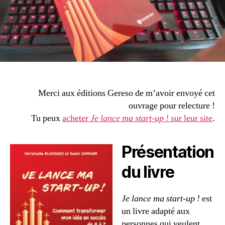
up
! »
Merci aux éditions Gereso de m’avoir envoyé cet
ouvrage pour relecture !
Tu peux
acheter
Je lance ma start-up !
sur leur site
.
Présentation
du livre
Je lance ma start-up !
est
un livre adapté aux
personnes qui veulent