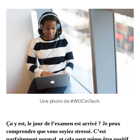
secondes
pour
éliminer
le
stress
Une photo de #WOCinTech.
Ça
y est, le jour de l’examen est arrivé ? Je peux
comprendre que vous soyiez stressé. C’est
parfaitement normal, et cela peut même être positif