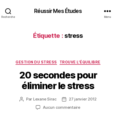
Réussir Mes Études
Recherche
Menu
Étiquette :
stress
Catégories
GESTION DU STRESS
TROUVE L'ÉQUILIBRE
20 secondes pour
éliminer le stress
Par
Lexane Sirac
27 janvier 2012
Auteur
Date
de
de
sur
Aucun commentaire
l’article
l’article
20