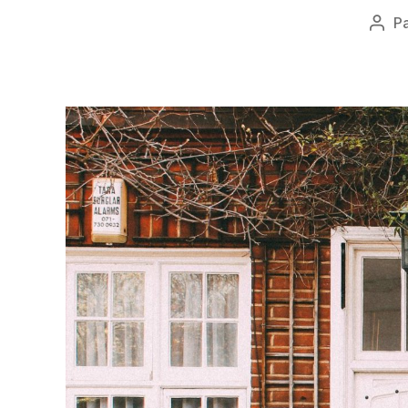
P
Aute
de
l’art