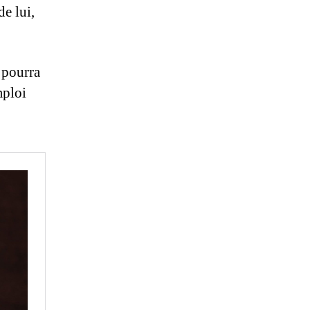
de lui,
e pourra
mploi