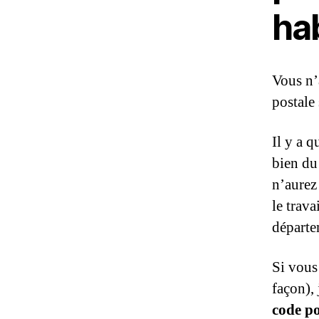
ha
Vous n’
postale
Il y a 
bien du
n’aurez
le trava
départe
Si vous 
façon),
code po