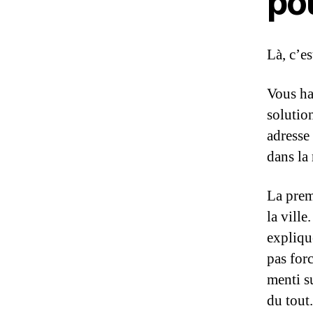
po
Là, c’e
Vous ha
solutio
adresse
dans la
La prem
la ville
expliqu
pas for
menti s
du tout.