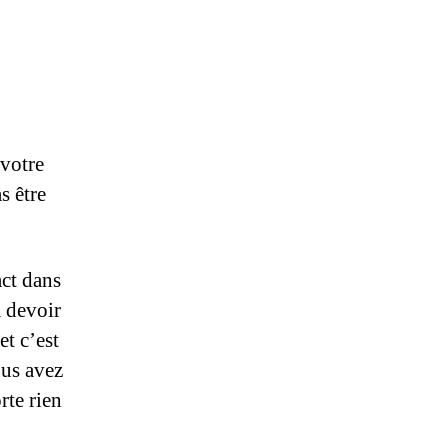
 votre
s être
act dans
à devoir
et c’est
ous avez
rte rien