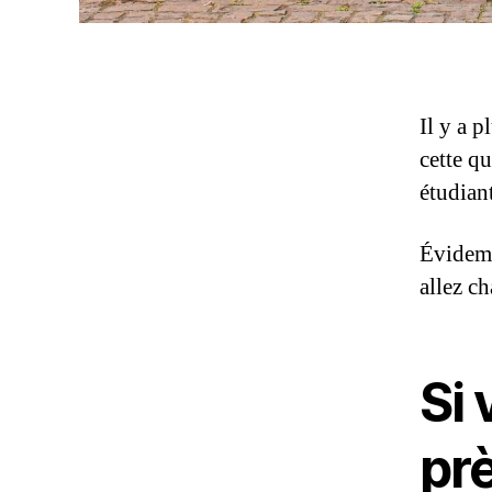
Il y a 
cette q
étudian
Évidemm
allez ch
Si
prè