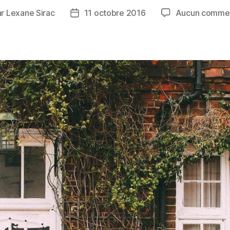
ar
Lexane Sirac
11 octobre 2016
Aucun commen
ur
Date
de
icle
l’article