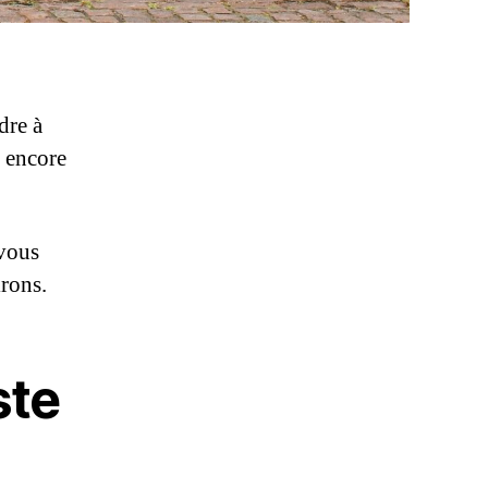
dre à
t encore
 vous
irons.
ste