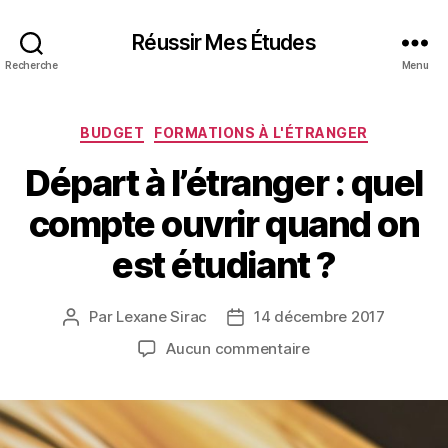
Réussir Mes Études
Recherche
Menu
Catégories
BUDGET
FORMATIONS À L'ÉTRANGER
Départ à l’étranger : quel
compte ouvrir quand on
est étudiant ?
Par
Lexane Sirac
14 décembre 2017
Auteur
Date
de
de
sur
Aucun commentaire
l’article
l’article
Départ
à
l’étranger
: