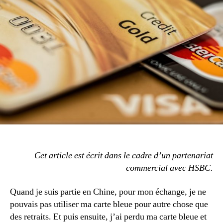
quel
compte
ouvrir
quand
on
est
étudiant
?
Cet article est écrit dans le cadre d’un partenariat
commercial avec HSBC.
Quand je suis partie en Chine, pour mon échange, je ne
pouvais pas utiliser ma carte bleue pour autre chose que
des retraits. Et puis ensuite, j’ai perdu ma carte bleue et