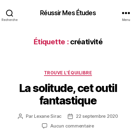
Réussir Mes Études
Recherche
Menu
Étiquette :
créativité
Catégories
TROUVE L'ÉQUILIBRE
La solitude, cet outil
fantastique
Par
Lexane Sirac
22 septembre 2020
Auteur
Date
de
de
sur
Aucun commentaire
l’article
l’article
La