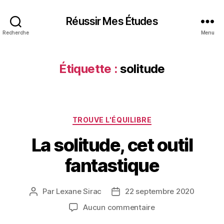
Réussir Mes Études
Recherche
Menu
Étiquette :
solitude
Catégories
TROUVE L'ÉQUILIBRE
La solitude, cet outil
fantastique
Par
Lexane Sirac
22 septembre 2020
Auteur
Date
de
de
sur
Aucun commentaire
l’article
l’article
La