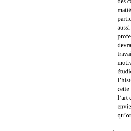
des c
matiè
parti
aussi
profe
devra
trava
motiv
étudi
l’his
cette
l’art
envie
qu’on