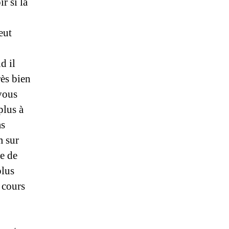
r si la
eut
d il
ès bien
vous
plus à
as
m sur
re de
plus
 cours