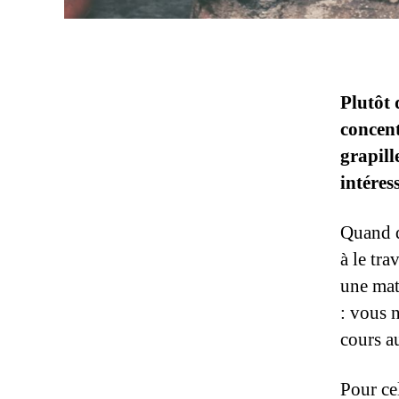
Plutôt
concent
grapill
intéres
Quand q
à le tra
une mat
: vous n
cours 
Pour cel