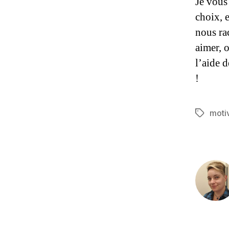
Je vous 
choix, 
nous ra
aimer, 
l’aide 
!
moti
Étiquett