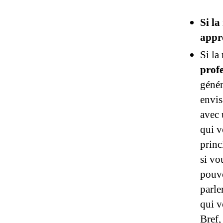
Si la
appré
Si la
prof
génér
envis
avec 
qui v
princ
si vo
pouvo
parle
qui v
Bref,