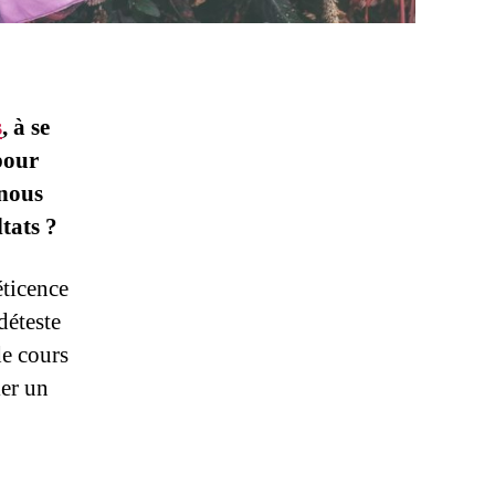
s
, à se
our
 nous
tats ?
ticence
déteste
de cours
ier un