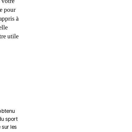
e votre
re pour
appris à
elle
re utile
 obtenu
du sport
 sur les