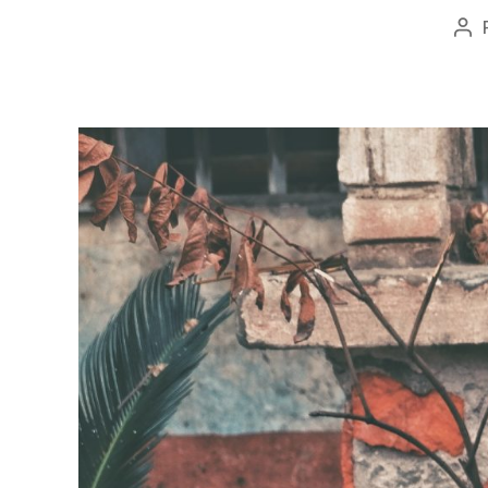
Au
de
l’ar