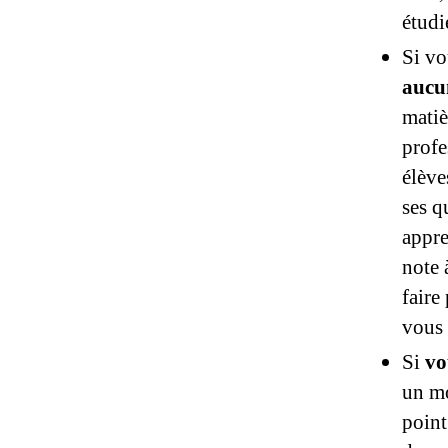
étudi
Si vo
aucu
matiè
profe
élève
ses q
appre
note 
faire
vous 
Si
vo
un mo
point