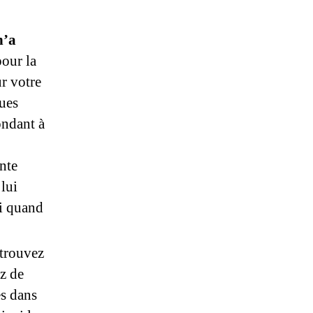
n’a
pour la
ur votre
ues
ondant à
nte
 lui
ui quand
 trouvez
z de
es dans