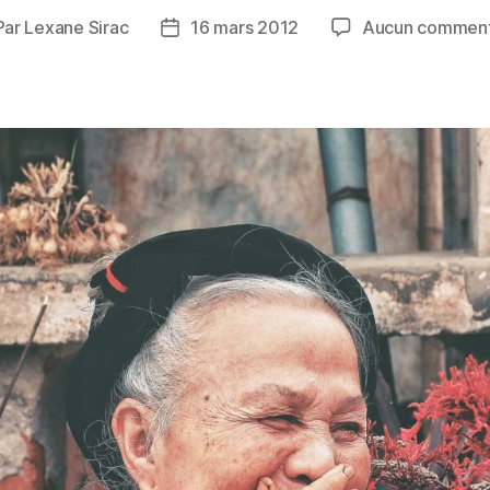
Par
Lexane Sirac
16 mars 2012
Aucun comment
teur
Date
de
ticle
l’article