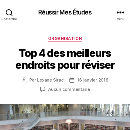
Réussir Mes Études
Recherche
Menu
Catégories
ORGANISATION
Top 4 des meilleurs
endroits pour réviser
Par
Lexane Sirac
16 janvier 2018
Auteur
Date
de
de
sur
Aucun commentaire
l’article
l’article
Top
4
des
meilleurs
endroits
pour